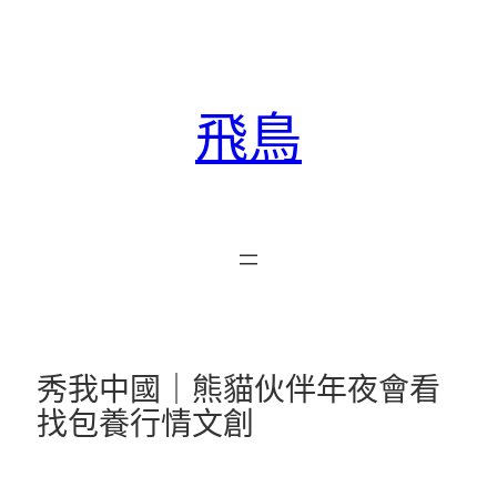
跳
至
主
要
飛鳥
內
容
秀我中國｜熊貓伙伴年夜會看
找包養行情文創