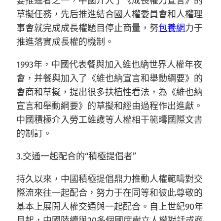
要推進者之一，中國介入了《成長權力宣言》的
草擬任務，先后推進結合國人權委員會和人權理
事會就完成成長權題目停止商量，努
包養網
力于
推進落實成長權的機制。
1993年，中國代表餐與加入維也納世界人權年夜
會，并餐與加入了《維也納宣言和舉動綱要》的
會商和草擬，提出很多扶植性看法，為《維也納
宣言和舉動綱要》的草擬和經由過程作出進獻。
中國積極介入勞工維護等人權相干範疇國際文書
的制訂。
3.交通一起配合的“積極提倡者”
持久以來，中國積極提倡鼎力推動人權範疇對交
際流來往一起配合，努力于在同等和彼此尊敬的
基本上展開人權交通與一起配合。自上世紀90年
月起，中國陸續與20多個國度樹立人權對話或商