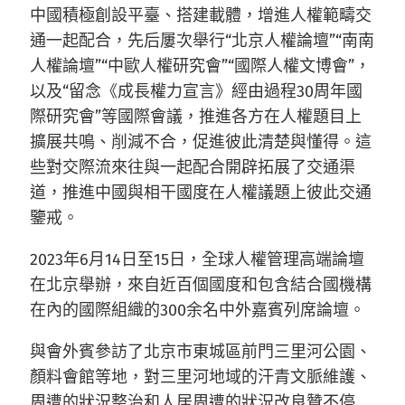
中國積極創設平臺、搭建載體，增進人權範疇交
通一起配合，先后屢次舉行“北京人權論壇”“南南
人權論壇”“中歐人權研究會”“國際人權文博會”，
以及“留念《成長權力宣言》經由過程30周年國
際研究會”等國際會議，推進各方在人權題目上
擴展共鳴、削減不合，促進彼此清楚與懂得。這
些對交際流來往與一起配合開辟拓展了交通渠
道，推進中國與相干國度在人權議題上彼此交通
鑒戒。
2023年6月14日至15日，全球人權管理高端論壇
在北京舉辦，來自近百個國度和包含結合國機構
在內的國際組織的300余名中外嘉賓列席論壇。
與會外賓參訪了北京市東城區前門三里河公園、
顏料會館等地，對三里河地域的汗青文脈維護、
周遭的狀況整治和人居周遭的狀況改良贊不停