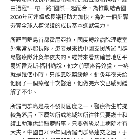
由過程“一帶一路”國際一起配合，為推動結合國
2030年可連續成長議程助力加快，為進一個步驟
夯實全球人權保證的成長基本進獻氣力。
所羅門群島首都霍尼亞拉，國度轉診病院理療室
外常常排起長隊，患者是來找中國支援所羅門群
島醫療隊針灸年夜夫的。經常來看病確當地居平
易近雷克斯·福科納說，他之前頭疼得兇猛，一疼
就是幾個小時，只能靠吃藥緩解。針灸年夜夫給
他開了一個療程十次醫治，他做完六次已感到緩
解了不少。
所羅門群島是最不發財國度之一，醫療衛生前提
較為落后，下層診所或地域診所往往只要護士和
護士助理供給醫療辦事，只要省級以上病院才有
大夫。中國自2019年同所羅門群島建交之后，于