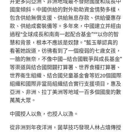
并更多向亞洲、非洲地域最不發財國度和成長中
國度傾斜。中國供給的對外助助資金情勢多樣，
包含供給無償支援、供給無息存款、供給優惠存
款、供給成套裝備等。多年來，中國建立并經由
過程“全球成長和南南一起配合基金”““以你的智
慧和背景，根本不應該是奴隸。”藍玉華認真的
看著她說道，彷彿看到了一個瘦弱的七歲女孩，
一臉的無奈，不像中國—結合國戰爭與成長基金”
等渠道與結合國開闢打算署、世界食糧打算署、
世界衛生組織、結合國兒童基金會等近20個國際
組織和國際非當局組織結合實行支援項目，惠及
亞洲、非洲、拉丁美洲等地域一百多個國度的數
萬萬大眾。
中國授人以魚，也授人以漁。
從非洲到年夜洋洲，菌草技巧發現人林占熺傳授