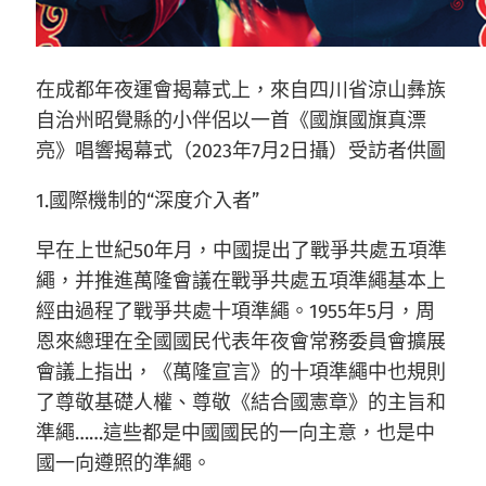
在成都年夜運會揭幕式上，來自四川省涼山彝族
自治州昭覺縣的小伴侶以一首《國旗國旗真漂
亮》唱響揭幕式（2023年7月2日攝）受訪者供圖
1.國際機制的“深度介入者”
早在上世紀50年月，中國提出了戰爭共處五項準
繩，并推進萬隆會議在戰爭共處五項準繩基本上
經由過程了戰爭共處十項準繩。1955年5月，周
恩來總理在全國國民代表年夜會常務委員會擴展
會議上指出，《萬隆宣言》的十項準繩中也規則
了尊敬基礎人權、尊敬《結合國憲章》的主旨和
準繩……這些都是中國國民的一向主意，也是中
國一向遵照的準繩。