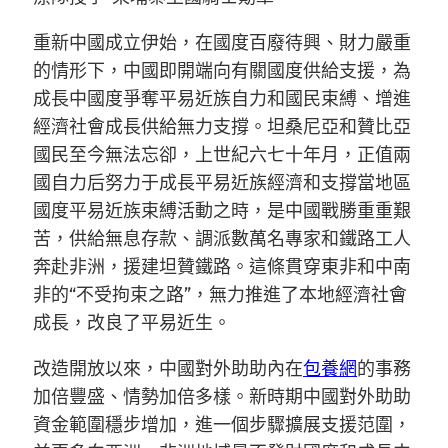
重新中國成立伊始，在國度百廢待興、財力嚴重
的情形下，中國即開端向有關國度供給支援，為
成長中國度爭奪平易近族自力和國民束縛、增進
經濟社會成長供給無力支撐。坦桑尼亞和贊比亞
國民至今無法忘卻，上世紀六七十年月，正值兩
國自力后努力于成長平易近族經濟和支撐當地區
國度平易近族束縛活動之時，是中國戰勝重重艱
苦，供給無息存款、調派數萬名專家和鐵路工人
奔赴非洲，援建坦贊鐵路。這條貫穿東非和中南
非的“不受拘束之路”，無力推進了本地經濟社會
成長，改良了平易近生。
改造開放以來，中國對外助助內在
包養網
的事務
加倍豐盛、情勢加倍多樣。新時期中國對外助助
資金範圍穩步增加，進一個步驟擴展支援范圍，