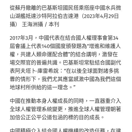
從蘇丹撤離的巴基斯坦國民搭乘搭座中國水兵微
山湖艦抵達沙特阿拉伯吉達港（2023年4月29日
攝） 王海洲攝 / 本刊
2017年3月，中國代表在結合國人權理事會第34
屆會議上代表140個國度頒發題為“增進和維護人
權，共建人類命運配合體”的結合講明，激發在
場交際官的普遍共識。巴基斯坦常駐結合國副代
表阿夫塔卜·庫雷希說：“在以後全球面對諸多挑
釁的情形下，我們尤其應當感激中國為我們這個
地球村所供給的這一理念。”
中國在推動本身人權成長的同時，一直器重介入
全球人權管理系統變更，推進全球人權管理朝著
加倍公正公平公道包涵的標的目的成長。
中國積極介入結合國人權機構的改造任務，在建