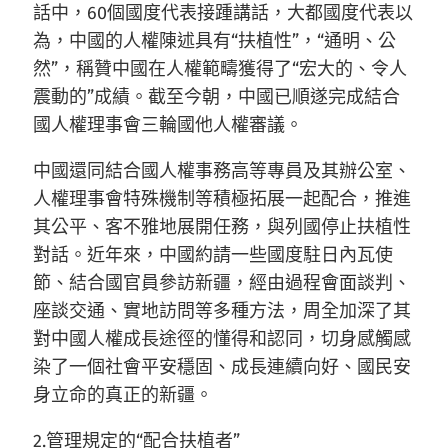
話中，60個國度代表接踵講話，大都國度代表以
為，中國的人權陳述具有“扶植性”，“通明、公
然”，稱贊中國在人權範疇獲得了“宏大的、令人
震動的”成績。截至今朝，中國已順遂完成結合
國人權理事會三輪國他人權審議。
中國還同結合國人權事務高等專員及其辦公室、
人權理事會特殊機制等積極拓展一起配合，推進
其公平、客不雅地展開任務，與列國停止扶植性
對話。近年來，中國約請一些國度駐日內瓦使
節、結合國官員參訪新疆，經由過程會面談判、
座談交通、實地訪問等多種方法，周全加深了其
對中國人權成長途徑的懂得和認同，切身感觸感
染了一個社會平安穩固、成長連續向好、國民安
身立命的真正的新疆。
2.管理規定的“配合扶植者”