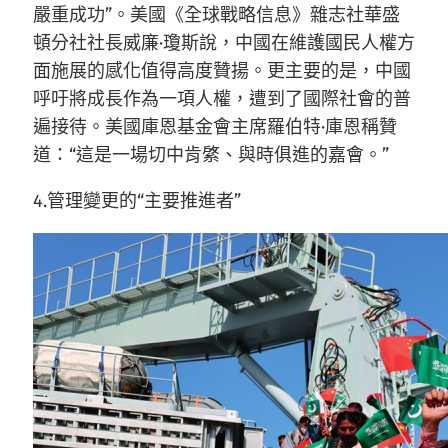
嚴重成功”。美國《全球戰略信息》雜志社華盛
頓分社社長威廉·瓊斯說，中國在維護國民人權方
面施展的感化值得高度贊揚。更主要的是，中國
呼吁將成長作為一項人權，遭到了國際社會的普
遍接待。美國庫恩基金會主席羅伯特·庫恩稱贊
道：“這是一場切中肯綮、與時俱進的嘉會。”
4.管理變更的“主要推進者”