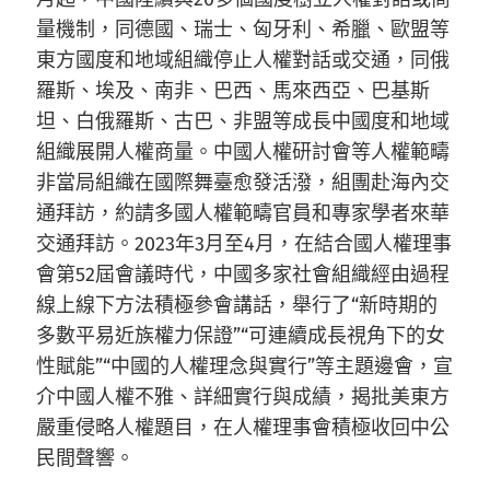
量機制，同德國、瑞士、匈牙利、希臘、歐盟等
東方國度和地域組織停止人權對話或交通，同俄
羅斯、埃及、南非、巴西、馬來西亞、巴基斯
坦、白俄羅斯、古巴、非盟等成長中國度和地域
組織展開人權商量。中國人權研討會等人權範疇
非當局組織在國際舞臺愈發活潑，組團赴海內交
通拜訪，約請多國人權範疇官員和專家學者來華
交通拜訪。2023年3月至4月，在結合國人權理事
會第52屆會議時代，中國多家社會組織經由過程
線上線下方法積極參會講話，舉行了“新時期的
多數平易近族權力保證”“可連續成長視角下的女
性賦能”“中國的人權理念與實行”等主題邊會，宣
介中國人權不雅、詳細實行與成績，揭批美東方
嚴重侵略人權題目，在人權理事會積極收回中公
民間聲響。