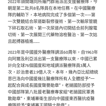
2022年頭開端向所羅門群島派出支援醫療隊，今
朝是第二批共8名隊員在本地任務。在中國醫療
隊的輔助下，本地病院完成了多個第一次——第
一次雙鏡結合尿道斷裂修復術、第一次輸尿管鏡
下碎石取石術、第一次尿道內切開結合前列腺電
切術、第一次展開三代藥物溶栓醫治、第一次姑
且起搏器植進……
2023年是中國援外醫療隊調派60周年，自1963年
向阿爾及利亞派出第一支醫療隊以來，中國已累
計向全球76個國度和地域調派醫療隊員3萬人
次，診治患者2.9億人次。本年，幾內亞比紹總統
恩巴洛向中國援幾比醫療隊所有人全體授予“一
起配合與成長國度聲譽勛章”，老撾國防部授予
中國部隊第八批援老醫療專家組“老撾國民軍勇
敢勛章”，柬埔寨衛生部向中國援柬西醫抗疫醫
療隊授予“柬埔寨王國騎士勛章”。