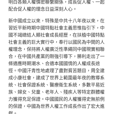
明白各類人權慎密聯繫關係，成長促人權、一起
配合促人權的理念日益深刻人心。
新中國成立以來，特殊是中共十八年夜以來，在
習近平新時期中國特點社會主義思惟指引下，中
國不竭總結人類社會成長經歷，在扶植中國特點
社會主義的巨大實行中，奉行以國民為中間的人
權理念，保持將人權廣泛性準繩同中國現實相聯
合，在中國共產黨的剛強引導下，勝利走出了一
條適應時期潮水、合適本國國情的人權成長途
徑。中國汗青性地處理了盡對貧苦題目，周全建
成小康社會，建成了世界上範圍最年夜的教導系
統、社會保證系統、醫療衛生系統，多數平易近
族、婦女、兒童、老年人、殘疾人等特定群體權
力獲得充足保證。中國國民的人權獲得史無前例
的保證，中國為世界人權工作成長作出了宏大進
獻。