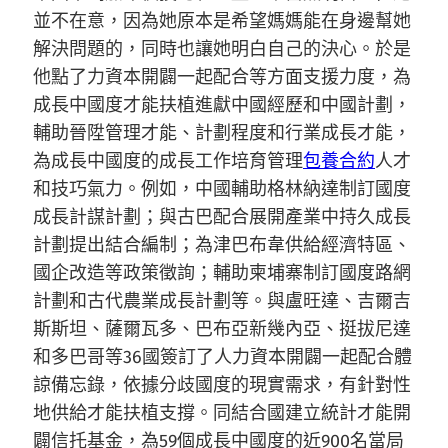
並不在意，因為她原本是希望媽媽能在身邊幫她
解決問題的，同時也讓她明白自己的決心。於是
他點了力資本開闢一起配合等方面支援力度，為
成長中國度才能扶植進獻中國經歷和中國計劃，
輔助晉陞管理才能、計劃程度和行業成長才能，
為成長中國度的成長工作培育管理
包養合約
人才
和技巧氣力。例如，中國輔助格林納達制訂國度
成長計謀計劃；與古巴配合展開產業中持久成長
計劃提出結合編制；為津巴布韋供給經濟特區、
國企改造等政策徵詢；輔助柬埔寨制訂國度路網
計劃和古代農業成長計劃等。與盧旺達、吉爾吉
斯斯坦、薩爾瓦多、巴布亞新幾內亞、挺拔尼達
和多巴哥等36國簽訂了人力資本開闢一起配合體
諒備忘錄，依據分歧國度的現實需求，有針對性
地供給才能扶植支撐。同結合國建立統計才能開
闢信托基金，為59個成長中國度的近900名當局