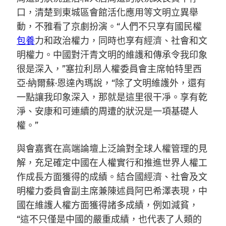
口，清楚到東城區會館活化應用等文明立異舉
動，不雅看了京劇扮演。“人們不只享有國民權
包養
力和政治權力，同時也享有經濟、社會和文
明權力。中國對汗青文明的維護和傳承令我印象
很是深入，”塞拉利昂人權委員會主席帕特里西
亞·納爾蘇·恩達內瑪說，“除了文明維護外，還有
一點讓我印象深入，那就是這里很干凈。享有乾
淨、安康和可連續的周遭的狀況是一項基礎人
權。”
與會嘉賓在高端論壇上泛論對全球人權管理的見
解，充足確定中國在人權實行和推進世界人權工
作成長方面獲得的成績。結合國經濟、社會及文
明權力委員會副主席兼陳述員阿巴希澤表現，中
國在維護人權方面獲得諸多成績，例如減貧，
“這不只僅是中國的嚴重成績，也代表了人類的