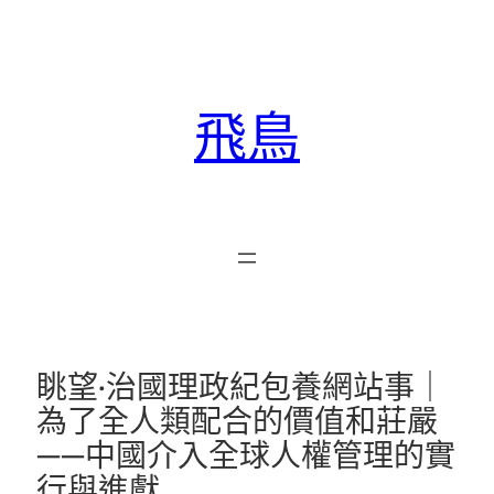
跳
至
主
要
飛鳥
內
容
眺望·治國理政紀包養網站事｜
為了全人類配合的價值和莊嚴
——中國介入全球人權管理的實
行與進獻