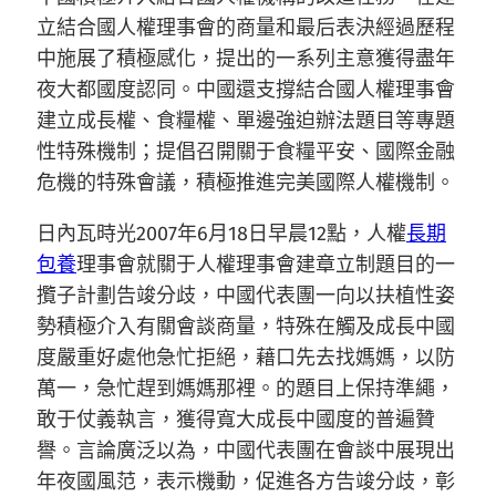
立結合國人權理事會的商量和最后表決經過歷程
中施展了積極感化，提出的一系列主意獲得盡年
夜大都國度認同。中國還支撐結合國人權理事會
建立成長權、食糧權、單邊強迫辦法題目等專題
性特殊機制；提倡召開關于食糧平安、國際金融
危機的特殊會議，積極推進完美國際人權機制。
日內瓦時光2007年6月18日早晨12點，人權
長期
包養
理事會就關于人權理事會建章立制題目的一
攬子計劃告竣分歧，中國代表團一向以扶植性姿
勢積極介入有關會談商量，特殊在觸及成長中國
度嚴重好處他急忙拒絕，藉口先去找媽媽，以防
萬一，急忙趕到媽媽那裡。的題目上保持準繩，
敢于仗義執言，獲得寬大成長中國度的普遍贊
譽。言論廣泛以為，中國代表團在會談中展現出
年夜國風范，表示機動，促進各方告竣分歧，彰