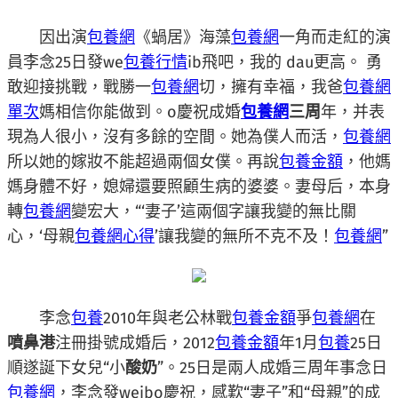
因出演
包養網
《蝸居》海藻
包養網
一角而走紅的演
員李念25日發we
包養行情
ib飛吧，我的 dau更高。 勇
敢迎接挑戰，戰勝一
包養網
切，擁有幸福，我爸
包養網
單次
媽相信你能做到。o慶祝成婚
包養網
三周
年，并表
現為人很小，沒有多餘的空間。她為僕人而活，
包養網
所以她的嫁妝不能超過兩個女僕。再說
包養金額
，他媽
媽身體不好，媳婦還要照顧生病的婆婆。妻母后，本身
轉
包養網
變宏大，“‘妻子’這兩個字讓我變的無比關
心，‘母親
包養網心得
’讓我變的無所不克不及！
包養網
”
李念
包養
2010年與老公林戰
包養金額
爭
包養網
在
噴鼻港
注冊掛號成婚后，2012
包養金額
年1月
包養
25日
順遂誕下女兒“小
酸奶
”。25日是兩人成婚三周年事念日
包養網
，李念發weibo慶祝，感歎“妻子”和“母親”的成