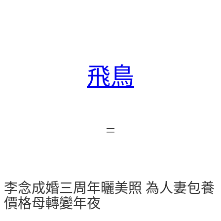
跳
至
主
要
內
飛鳥
容
李念成婚三周年曬美照 為人妻包養
價格母轉變年夜