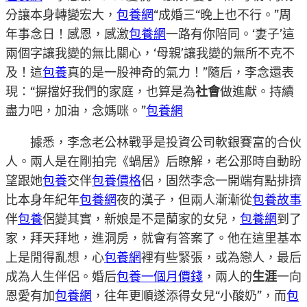
分讓本身轉變宏大，
包養網
“成婚三“晚上也不行。”周
年事念日！感恩，感激
包養網
一路有你陪同。‘妻子’這
兩個字讓我變的無比關心，‘母親’讓我變的無所不克不
及！這
包養
真的是一股神奇的氣力！”隨后，李念還表
現：“摒擋好我們的家庭，也算是為
社會
做進獻。持續
盡力吧，加油，念媽咪。”
包養網
據悉，李念老公林戰爭是投資公司軟銀賽富的合伙
人。兩人是在剛拍完《蝸居》后瞭解，老公那時自動盼
望跟她
包養
交伴
包養價格
侶，固然李念一開端有點排擠
比本身年紀年
包養網
夜的漢子，但兩人漸漸從
包養故事
伴
包養
侶變其實，新娘是不是蘭家的女兒，
包養網
到了
家，拜天拜地，進洞房，就會有答案了。他在這里基本
上是閒得亂想，心
包養網
裡有些緊張，或為戀人，最后
成為人生伴侶。婚后
包養一個月價錢
，兩人的
生涯
一向
恩愛有加
包養網
，往年更順遂添得女兒“小酸奶”，而
包