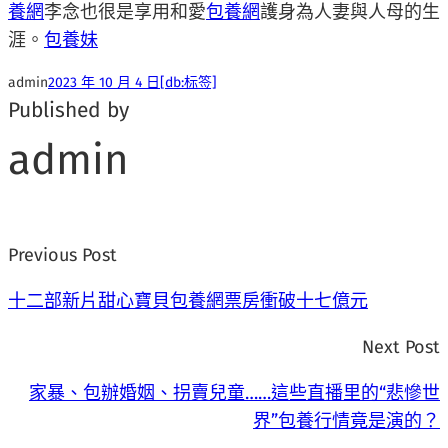
養網
李念也很是享用和愛
包養網
護身為人妻與人母的生
涯。
包養妹
admin
2023 年 10 月 4 日
[db:标签]
Published by
admin
Previous Post
十二部新片甜心寶貝包養網票房衝破十七億元
Next Post
家暴、包辦婚姻、拐賣兒童……這些直播里的“悲慘世
界”包養行情竟是演的？