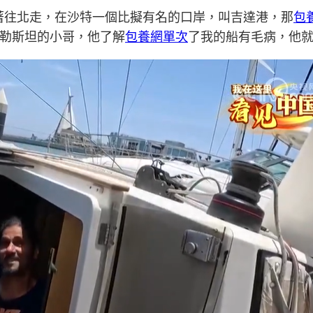
著往北走，在沙特一個比擬有名的口岸，叫吉達港，那
包
勒斯坦的小哥，他了解
包養網單次
了我的船有毛病，他