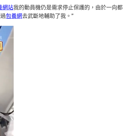
養網站
我的動員機仍是需求停止保護的，由於一向都
就過
包養網
去武斷地輔助了我。”