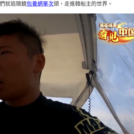
們就追隨鏡
包養網單次
頭，走進韓船主的世界。