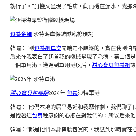
就行了。”員機又呈現了毛病，動員機在漏水，我那
包養金額
沙特海岸保鑣隊臨檢現場
韓嘯：“剛
包養網單次
開端是不順遂的，實在我剛泊
后來在我表白了起首我的機械呈現了毛病，第二個是
一個軍用港，進進到軍用港以后，
甜心寶貝包養網
讓
甜心寶貝包養網
2024年
包養
沙特軍港
韓嘯：“他們本地的居平易近和我惡作劇，我們聊了
是抱著這
包養
種感謝的心態在對我們的，所以后來他
韓嘯：“都是他們本身掏腰包買的，我感到那時實在