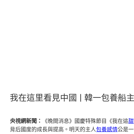
跳
至
主
要
內
容
我在這里看見中國 | 韓一包養船
央視網新聞：
《晚間消息》國慶特殊節目《我在這
甜
背后國度的成長與提高。明天的主人
包養感情
公是一