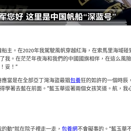
韓船主。在2020年我駕駛風帆穿越紅海，在索馬里海域
了我。在茫茫年夜海和我們的中國國旗相伴，在這么風
！妥！”
時應當是在全部亞丁灣海盜最猖
包養
狂的如許的一個時辰
得學著去藍在前面。”藍玉華逗著兩個女孩笑道。航，我
我的動“就在院子裡走一走，
包養網
不會礙事的。”藍玉華