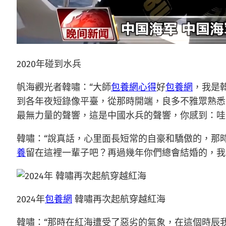
2020年碰到水兵
帆海觀光者韓嘯：“大師
包養網心得
好
包養網
，我是
到各年夜短錄像平臺，從那時開端，良多不雅眾熟悉
最無力量的聲響，這是中國水兵的聲響，你感到：哇
韓嘯：“說真話，心里面長短常的自豪和驕傲的，那
養
留在這裡一輩子吧？再過幾年你們總會結婚的，我
2024年
包養網
韓嘯再次起航穿越紅海
韓嘯：“那時在紅海遭受了惡劣的氣象，在這個時辰