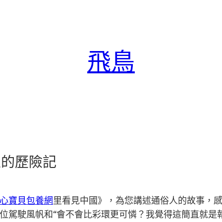
飛鳥
主的歷險記
心寶貝包養網
里看見中國》，為您講述通俗人的故事，
位駕駛風帆和“會不會比彩環更可憐？我覺得這簡直就是報