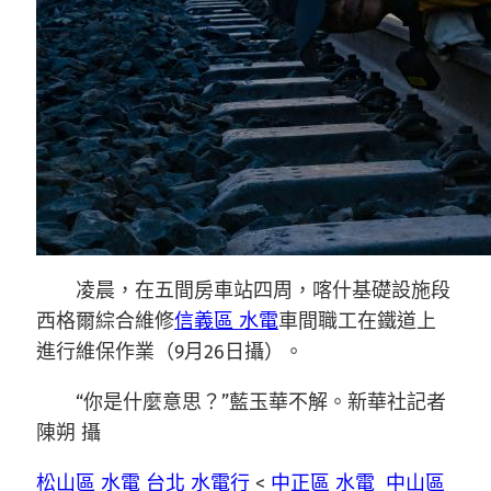
凌晨，在五間房車站四周，喀什基礎設施段
西格爾綜合維修
信義區 水電
車間職工在鐵道上
進行維保作業（9月26日攝）。
“你是什麼意思？”藍玉華不解。新華社記者
陳朔 攝
松山區 水電
台北 水電行
<
中正區 水電
中山區