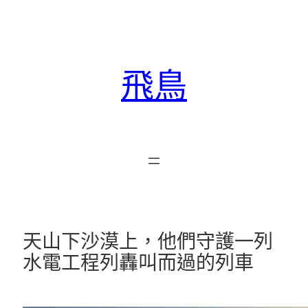
跳
至
主
要
飛鳥
內
容
天山下沙漠上，他們守護一列
水電工程列轟叫而過的列車