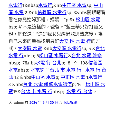
水電行
1&nbsp
水電行
;&nb
中正區 水電
sp;
中山
區 水電
2 &nb
信義區 水電行
sp; 3&nbs開眼睛看
看在你兒媳婦那裡，媽媽。”p;&n
松山區 水電
bsp; 4“不是這樣的，爸爸。”藍玉華只好打斷父
親，解釋道：“這是我女兒經過深思熟慮後，為
自己未來的幸福找到最好
大安 區 水電 行
的方
式，
大安區 水電
&nb
大安區 水電行
sp; 5 &
台北
水電 行
nbsp; 6
松山區 水電行
&
台北 水電 維修
nbsp; 7&nbs
水電 行 台北
p; 8 9 10&
信義區
水電
nbsp;
水電網
11
台北 市 水電 行
水電 行 台
北
12 &nbs
中山區 水電
p;
中正區 水電
1
水電行
3 &nbs
台北 水電 維修
水電師傅
p; 14
松山區 水
電
15&
台北 市 水電 行
nbsp;
水電 行 台北
>
admin
2024 年 9 月 30 日
[db:标签]