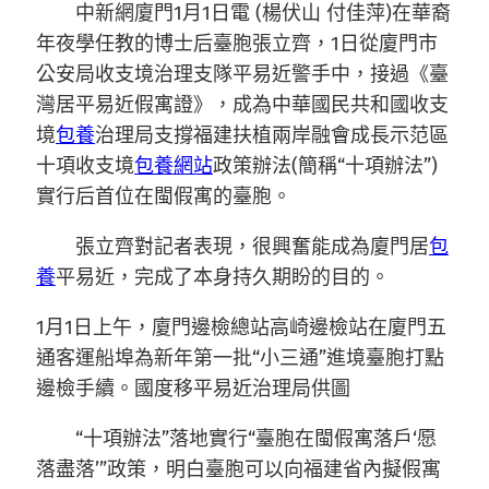
中新網廈門1月1日電 (楊伏山 付佳萍)在華裔
年夜學任教的博士后臺胞張立齊，1日從廈門市
公安局收支境治理支隊平易近警手中，接過《臺
灣居平易近假寓證》，成為中華國民共和國收支
境
包養
治理局支撐福建扶植兩岸融會成長示范區
十項收支境
包養網站
政策辦法(簡稱“十項辦法”)
實行后首位在閩假寓的臺胞。
張立齊對記者表現，很興奮能成為廈門居
包
養
平易近，完成了本身持久期盼的目的。
1月1日上午，廈門邊檢總站高崎邊檢站在廈門五
通客運船埠為新年第一批“小三通”進境臺胞打點
邊檢手續。國度移平易近治理局供圖
“十項辦法”落地實行“臺胞在閩假寓落戶‘愿
落盡落’”政策，明白臺胞可以向福建省內擬假寓