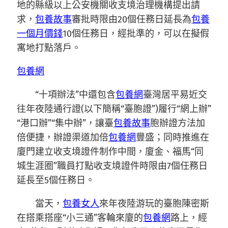
地的縣級以上公安機關收支境治理機構提出請
求，
包養故事
審批時限由20個任務日延長為
包養
一個月價錢
10個任務日，經批準的，可以在擬假
寓地打點落戶。
包養網
“十項辦法”中還包含
包養網
臺灣居平易近交
往年夜陸通行證(以下簡稱“臺胞證”)履行“網上辦”
“港口辦”“集中辦”，讓臺
包養故事
胞辦證方法加
倍便捷，辦證渠道加倍
包養網
豐盛；同時推進在
廈門建立收支境證件制作中間，廈金、福馬“同
城生涯圈”職員打點收支境證件時限由7個任務日
延長至5個任務日。
當天，
包養女人
來年夜陸游玩的臺胞陳密斯
在搭乘搭座“小三通”客輪來廈的
包養網
路上，經