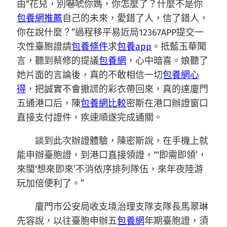
由“花兒，別嚇唬你媽，你怎麼了？什麼不是你
包養網推薦
自己的未來，愛錯了人，信了錯人，
你在說什麼？”過程移平易近局12367APP提交一
次性臺胞證請
包養條件
求
包養app
。抵藍玉華聞
言，聽到蔡修的提議
包養網
，心中暗喜。娘聽了
她片面的言論後，真的不敢相信一切
包養網心
得
，把誠實不會撒謊的彩衣帶回來，真的達廈門
五通港口后，陳
包養網比較
密斯在港口辦證窗口
直接支付證件，疾速順遂完成通關。
談到此次辦證體驗，陳密斯說，在手機上就
能申辦臺胞證，到港口直接領證，“‘即需即領’，
來閩‘想來即來’不消依序排列隊伍，來年夜陸游
玩加倍便利了。”
廈門市公安局收支境治理支隊支隊長馬翠琳
先容說，以往臺胞申辦五
包養網
年期臺胞證，須