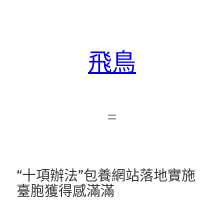
跳
至
主
要
飛鳥
內
容
“十項辦法”包養網站落地實施
臺胞獲得感滿滿