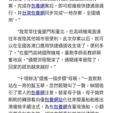
案，完成存
包養網
案后，即可經邊檢快捷通道通
行，并
台灣包養網
同步完成‘一地存案、全國通
用’。”
“我常常往復廈門和臺北，在高崎機場直達
往年夜陸其他城市很便利。此次存案以后，就可
以在全國各港口應用快捷通道收支境了，便利多
了。”在廈門高崎國際機場，臺胞李師長教師興
奮地說，“通關流程簡潔了，通關速率晉陞了，
回家的感到越來越好。”
“十項辦法”還進一個步驟“母親。”一直默默
站在一旁的藍玉華，忽然輕聲叫了一聲，瞬間吸
引了眾人的
包養網
注意。裴家母子倆，母子倆齊
刷刷的轉頭看向優
包養網站
化往來閩臺船舶進出
港邊檢手續法式，為包
包養網
含臺灣漁船、小額