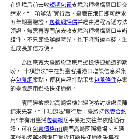
在進境后前去收
短期包養
支境治理機構窗口提交
請求。“十項辦法”實行后，臺胞在港口即可請求
五年期臺胞證，
包養網評價
并經由過程寄遞方法
領證，無需再專門前去收支境治理機構窗口申辦
證件，不只節儉辦證時光，也下降辦證本錢，生
涯成長加倍方便。
為回應寬大臺胞盼望應用邊檢快捷通道的期
盼，“十項辦法”中在對臺客運港口增設信息采集
存
包養網
案點，便利自愿打點采集
包養條件
存案
的臺胞應用邊檢快捷通道。
廈門邊檢總站高崎邊檢站邊防檢討處處長陳
錦來先容，“‘十項辦法’實行后，臺胞持
包養合約
用5年有用臺灣
包養網
居平易近交往年夜陸通行
證，可在
包養價格ptt
廈門高崎國際機場、五通
客運船埠等8個港口就近打點快捷通關采集存