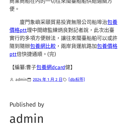
商業商船在內的一切往來閩臺船舶供給通關方
便。
廈門象嶼采頤貿易投資無限公司船埠治
包養
價格ptt
理中間總監練炳良對記者說，此次出臺
實行的多項方便辦法，讓往來閩臺船舶可以或許
隨到隨辦
包養網比較
，兩岸貨運航路加
包養價格
ptt
倍快捷通順。(完)
【編纂:曹子
包養網dcard
健】
admin
2024 年 1 月 2 日
[db:标签]
Published by
admin